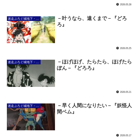
2026.05.28
－叶うなら、遠くまで－『どろ
迷走ぶろぐ城地下・大暗黒回廊
ろ』
2026.05.25
－ほげほげ、たらたら、ほげたら
迷走ぶろぐ城地下・大暗黒回廊
ぽん－『どろろ』
2026.05.21
－早く人間になりたい－『妖怪人
迷走ぶろぐ城地下・大暗黒回廊
間ベム』
2026.05.17