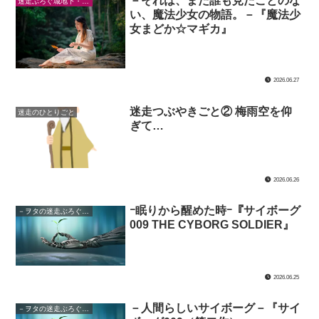
－それは、まだ誰も見たことのな
迷走ぶろぐ城地下・魔法の館
い、魔法少女の物語。－『魔法少
女まどか☆マギカ』
2026.06.27
迷走つぶやきごと② 梅雨空を仰
迷走のひとりごと
ぎて…
2026.06.26
ｰ眠りから醒めた時ｰ『サイボーグ
－ヲタの迷走ぶろぐ城下・サイボーグの館－
009 THE CYBORG SOLDIER』
2026.06.25
－人間らしいサイボーグ－『サイ
－ヲタの迷走ぶろぐ城下・サイボーグの館－