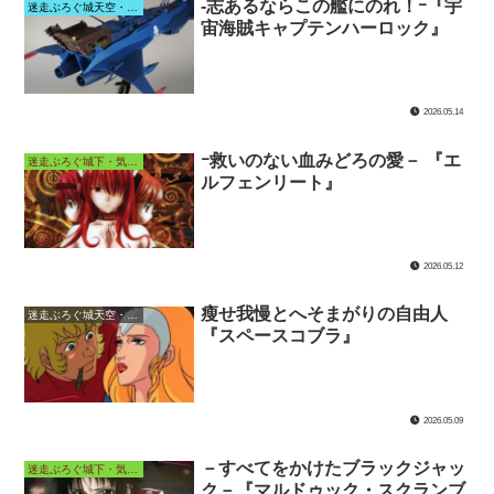
-志あるならこの艦にのれ！ｰ『宇
迷走ぶろぐ城天空・無限軌道
宙海賊キャプテンハーロック』
2026.05.14
ｰ救いのない血みどろの愛－ 『エ
迷走ぶろぐ城下・気ままなアニメ長屋
ルフェンリート』
2026.05.12
瘦せ我慢とへそまがりの自由人
迷走ぶろぐ城天空・遥か大宇宙
『スペースコブラ』
2026.05.09
－すべてをかけたブラックジャッ
迷走ぶろぐ城下・気ままなアニメ長屋
ク－『マルドゥック・スクランブ