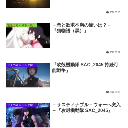
2026.06.06
－恋と欲求不満の違いは？－
迷走ぶろぐ城下・気ままなアニメ長屋
『猫物語（黒）』
2026.06.02
『攻殻機動隊 SAC_2045 持続可
ヲタの迷走ぶろぐ城下・攻殻の館
能戦争』
2026.05.30
－サスティナブル・ウォーへ突入
ヲタの迷走ぶろぐ城下・攻殻の館
－『攻殻機動隊 SAC_2045』