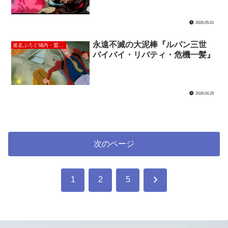
2026.05.01
永遠不滅の大泥棒『ルパン三世
迷走ぶろぐ城内・盟友るぱんの館
バイバイ・リバティ・危機一髪』
2026.04.29
次のページ
次
1
2
5
へ