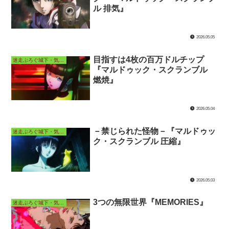
ル 排気』
2026.05.05
目指すは4枚の百万ドルチップ
迷走ぶろぐ城下・気ままなアニメ長屋
『マルドゥック・スクランブル
燃焼』
2026.05.04
－禁じられた怪物－『マルドゥッ
迷走ぶろぐ城下・気ままなアニメ長屋
ク・スクランブル 圧縮』
2026.05.03
3つの無限世界『MEMORIES』
迷走ぶろぐ城下・気ままなアニメ長屋