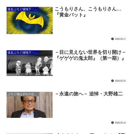
こうもりさん、こうもりさん…
迷走ぶろぐ城地下・大暗黒回廊
『黄金バット』
2026.05.17
－目に見えない世界を切り開け－
迷走ぶろぐ城地下・大暗黒回廊
『ゲゲゲの鬼太郎』（第一期）』
2026.05.15
－永遠の旅へ－ 追悼・大野雄二
ぶろぐ城はずれの丘・英雄の丘
2026.05.14