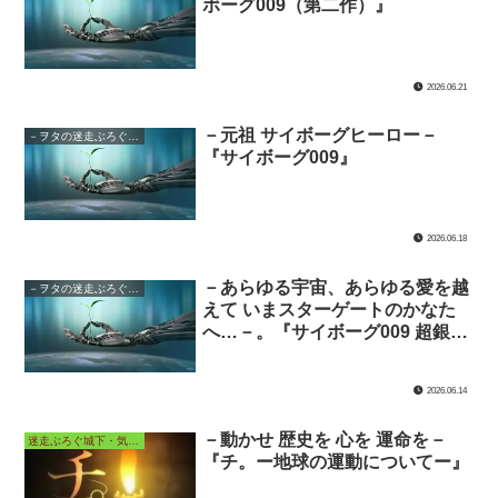
ボーグ009（第二作）』
2026.06.21
－元祖 サイボーグヒーロー－
－ヲタの迷走ぶろぐ城下・サイボーグの館－
『サイボーグ009』
2026.06.18
－あらゆる宇宙、あらゆる愛を越
－ヲタの迷走ぶろぐ城下・サイボーグの館－
えて いまスターゲートのかなた
へ…－。『サイボーグ009 超銀河
伝説』
2026.06.14
－動かせ 歴史を 心を 運命を－
迷走ぶろぐ城下・気ままなアニメ長屋
『チ。ー地球の運動についてー』