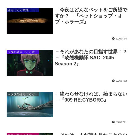
－今夜はどんなペットをご所望で
迷走ぶろぐ城地下・大暗黒回廊
すか？－『ペットショップ・オ
ブ・ホラーズ』
2026.07.04
－それがあなたの目指す世界！？
ヲタの迷走ぶろぐ城下・攻殻の館
－『攻殻機動隊 SAC_2045
Season 2』
2026.07.02
－終わらせなければ、始まらない
－ヲタの迷走ぶろぐ城下・サイボーグの館－
－『009 RE:CYBORG』
2026.07.01