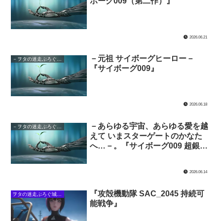
ボーグ009（第二作）』
2026.06.21
－元祖 サイボーグヒーロー－
－ヲタの迷走ぶろぐ城下・サイボーグの館－
『サイボーグ009』
2026.06.18
－あらゆる宇宙、あらゆる愛を越
－ヲタの迷走ぶろぐ城下・サイボーグの館－
えて いまスターゲートのかなた
へ…－。『サイボーグ009 超銀河
伝説』
2026.06.14
『攻殻機動隊 SAC_2045 持続可
ヲタの迷走ぶろぐ城下・攻殻の館
能戦争』