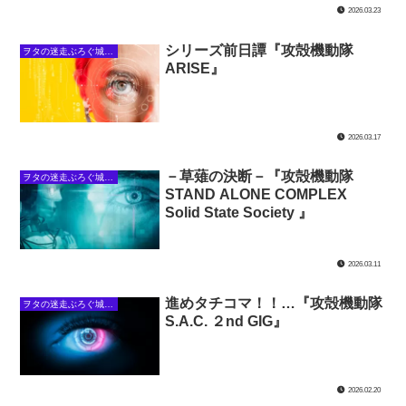
2026.03.23
シリーズ前日譚『攻殻機動隊
ヲタの迷走ぶろぐ城下・攻殻の館
ARISE』
2026.03.17
－草薙の決断－『攻殻機動隊
ヲタの迷走ぶろぐ城下・攻殻の館
STAND ALONE COMPLEX
Solid State Society 』
2026.03.11
進めタチコマ！！…『攻殻機動隊
ヲタの迷走ぶろぐ城下・攻殻の館
S.A.C. ２nd GIG』
2026.02.20