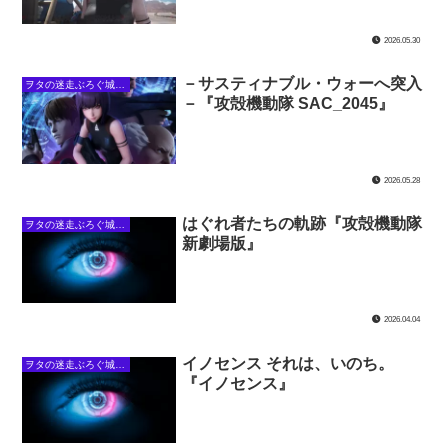
2026.05.30
－サスティナブル・ウォーへ突入
ヲタの迷走ぶろぐ城下・攻殻の館
－『攻殻機動隊 SAC_2045』
2026.05.28
はぐれ者たちの軌跡『攻殻機動隊
ヲタの迷走ぶろぐ城下・攻殻の館
新劇場版』
2026.04.04
イノセンス それは、いのち。
ヲタの迷走ぶろぐ城下・攻殻の館
『イノセンス』