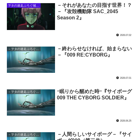
－それがあなたの目指す世界！？
ヲタの迷走ぶろぐ城下・攻殻の館
－『攻殻機動隊 SAC_2045
Season 2』
2026.07.02
－終わらせなければ、始まらない
－ヲタの迷走ぶろぐ城下・サイボーグの館－
－『009 RE:CYBORG』
2026.07.01
ｰ眠りから醒めた時ｰ『サイボーグ
－ヲタの迷走ぶろぐ城下・サイボーグの館－
009 THE CYBORG SOLDIER』
2026.06.25
－人間らしいサイボーグ－『サイ
－ヲタの迷走ぶろぐ城下・サイボーグの館－