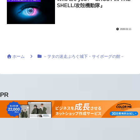
SHELL/攻殻機動隊』
2026.02.11
ホーム
－ヲタの迷走ぶろぐ城下・サイボーグの館－
PR