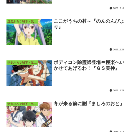
2025.12.10
ここがうちの村～『のんのんびよ
迷走ぶろぐ城下・気ままなアニメ長屋
り』
2025.11.28
ボディコン除霊師登場💋極楽へい
迷走ぶろぐ城下・気ままなアニメ長屋
かせてあげるわ！『ＧＳ美神』
2025.11.23
冬が来る前に🈡『ましろのおと』
迷走ぶろぐ城下・気ままなアニメ長屋
2025.11.13