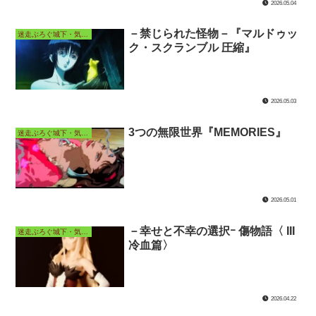
2026.05.04
－禁じられた怪物－『マルドゥッ
迷走ぶろぐ城下・気ままなアニメ長屋
ク・スクランブル 圧縮』
2026.05.03
3つの無限世界『MEMORIES』
迷走ぶろぐ城下・気ままなアニメ長屋
2026.05.01
－幸せと不幸の選択ｰ 傷物語〈 III
迷走ぶろぐ城下・気ままなアニメ長屋
冷血篇〉
2026.04.22