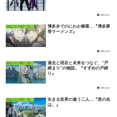
2025.12.27
博多弁でのにわか稼業…『博多豚
迷走ぶろぐ城下・気ままなアニメ長屋
骨ラーメンズ』
2025.12.14
過去と現在と未来をつなぐ、“戸
迷走ぶろぐ城下・気ままなアニメ長屋
締まり”の物語。『すずめの戸締
り』
2025.12.12
生きる世界の違う二人…『君の名
迷走ぶろぐ城下・気ままなアニメ長屋
は。』