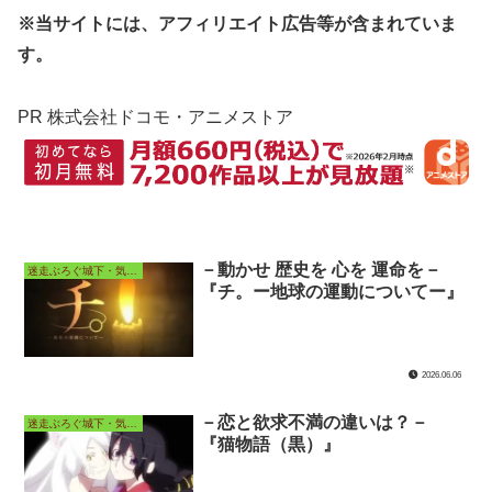
※当サイトには、アフィリエイト広告等が含まれていま
す。
PR 株式会社ドコモ・アニメストア
－動かせ 歴史を 心を 運命を－
迷走ぶろぐ城下・気ままなアニメ長屋
『チ。ー地球の運動についてー』
2026.06.06
－恋と欲求不満の違いは？－
迷走ぶろぐ城下・気ままなアニメ長屋
『猫物語（黒）』