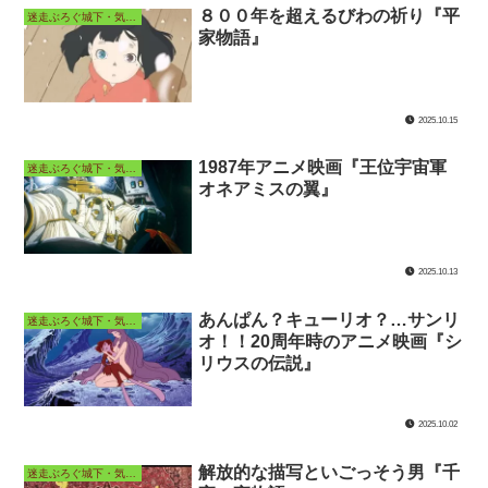
８００年を超えるびわの祈り『平
迷走ぶろぐ城下・気ままなアニメ長屋
家物語』
2025.10.15
1987年アニメ映画『王位宇宙軍
迷走ぶろぐ城下・気ままなアニメ長屋
オネアミスの翼』
2025.10.13
あんぱん？キューリオ？…サンリ
迷走ぶろぐ城下・気ままなアニメ長屋
オ！！20周年時のアニメ映画『シ
リウスの伝説』
2025.10.02
解放的な描写といごっそう男『千
迷走ぶろぐ城下・気ままなアニメ長屋