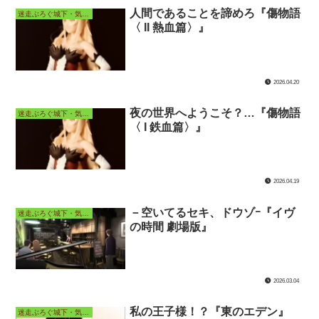
人間であることを諦めろ『傷物語
迷走ぶろぐ城下・気ままなアニメ長屋
〈 II 熱血篇〉』
2026.04.20
夜の世界へようこそ？…『傷物語
迷走ぶろぐ城下・気ままなアニメ長屋
〈 I 鉄血篇〉』
2026.04.19
－空いてるセキ、ドウゾｰ『イヴ
迷走ぶろぐ城下・気ままなアニメ長屋
の時間 劇場版』
2026.03.04
私の王子様！？『東のエデン』
迷走ぶろぐ城下・気ままなアニメ長屋