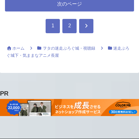
次のページ
次
1
2
へ
ホーム
ヲタの迷走ぶろぐ城・視聴録
迷走ぶろ
ぐ城下・気ままなアニメ長屋
PR