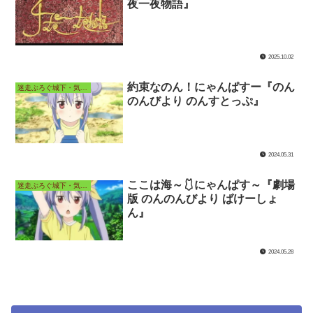
夜一夜物語』
2025.10.02
約束なのん！にゃんぱすー『のん
迷走ぶろぐ城下・気ままなアニメ長屋
のんびより のんすとっぷ』
2024.05.31
ここは海～🩱にゃんぱす～『劇場
迷走ぶろぐ城下・気ままなアニメ長屋
版 のんのんびより ばけーしょ
ん』
2024.05.28