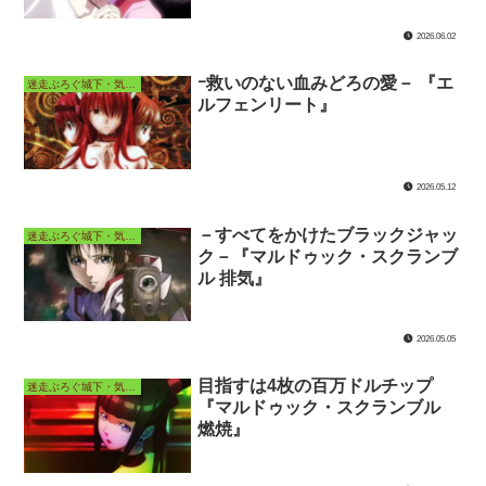
2026.06.02
ｰ救いのない血みどろの愛－ 『エ
迷走ぶろぐ城下・気ままなアニメ長屋
ルフェンリート』
2026.05.12
－すべてをかけたブラックジャッ
迷走ぶろぐ城下・気ままなアニメ長屋
ク－『マルドゥック・スクランブ
ル 排気』
2026.05.05
目指すは4枚の百万ドルチップ
迷走ぶろぐ城下・気ままなアニメ長屋
『マルドゥック・スクランブル
燃焼』