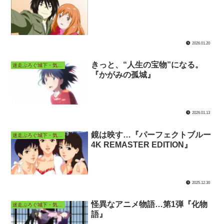
2026.01.20
きっと、“人生の宝物”になる。
迷走ぶろぐ城下・気ままなアニメ長屋
『かがみの孤城』
2026.01.13
鏡は映す…『パーフェクトブルー
迷走ぶろぐ城下・気ままなアニメ長屋
4K REMASTER EDITION』
2025.12.30
怪異なアニメ物語…第1弾『化物
迷走ぶろぐ城下・気ままなアニメ長屋
語』