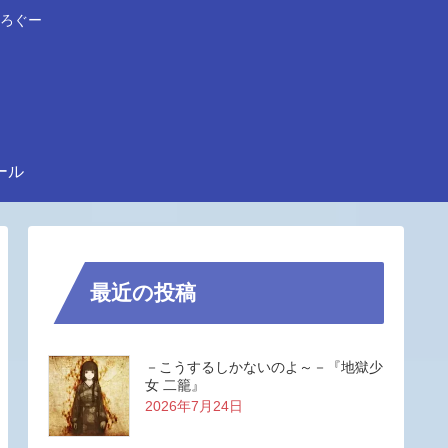
ろぐー
ール
最近の投稿
－こうするしかないのよ～－『地獄少
女 二籠』
2026年7月24日