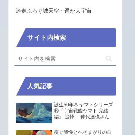
迷走ぶろぐ城天空・遥か大宇宙
サイト内検索
人気記事
誕生50年⚓ ヤマトシリーズ
⑥『宇宙戦艦ヤマト 完結
編』 追悼 －仲代達也さん－
瘦せ我慢とへそまがりの自