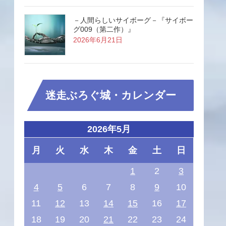
－人間らしいサイボーグ－『サイボー
グ009（第二作）』
2026年6月21日
迷走ぶろぐ城・カレンダー
2026年5月
月
火
水
木
金
土
日
1
2
3
4
5
6
7
8
9
10
11
12
13
14
15
16
17
18
19
20
21
22
23
24