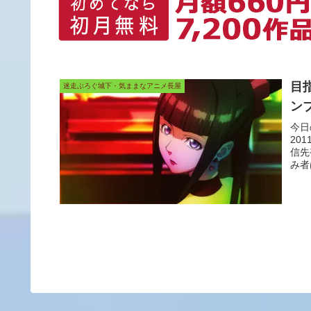
目
迷走ぶろぐ城下・気ままなアニメ長屋
ン
今日
20
信先
み者