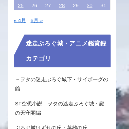
25
26
27
28
29
30
31
« 4月
6月 »
迷走ぶろぐ城・アニメ鑑賞録
カテゴリ
－ヲタの迷走ぶろぐ城下・サイボーグの
館－
SF空想小説：ヲタの迷走ぶろぐ城・謎
の天守閣編
ぶろぐ城はずれの丘・英雄の丘