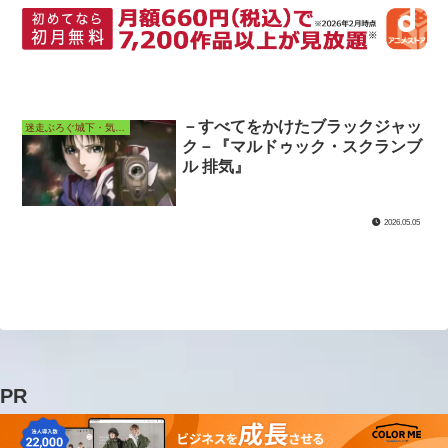
－すべてをかけたブラックジャッ
迷走ぶろぐ城下・気ままなアニメ長屋
ク－『マルドゥック・スクランブ
ル 排気』
2026.05.05
PR