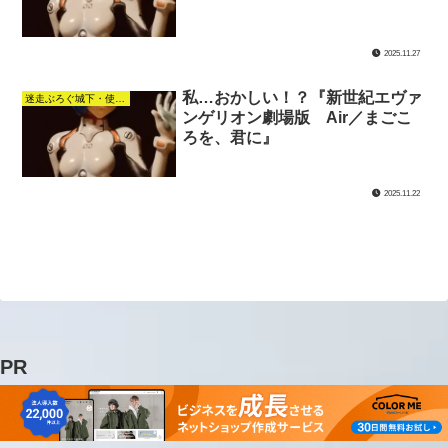
2025.11.27
私…おかしい！？『新世紀エヴァ
迷走ぶろぐ城下・使徒襲来の館
ンゲリオン劇場版 Air／まごこ
ろを、君に』
2025.11.22
PR