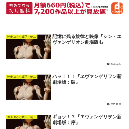
記憶に残る旋律と映像『シン・エ
迷走ぶろぐ城下・使徒襲来の館
ヴァンゲリオン劇場版𝄇』
2026.02.25
ハッ！！！『ヱヴァンゲリヲン新
迷走ぶろぐ城下・使徒襲来の館
劇場版：破』
2025.12.04
ギョッ！？『ヱヴァンゲリヲン新
迷走ぶろぐ城下・使徒襲来の館
劇場版：序』