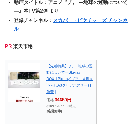
動画タイトル
：
アニメ『チ。 ―地球の運動について
―』本PV第2弾 より
登録チャンネル
：
スカパー・ピクチャーズ チャンネ
ル
PR
楽天市場
【先着特典】チ。 -地球の運
動についてーBlu-ray
BOX【Blu-ray】(アニメ描き
下ろしA3クリアポスター) [
魚豊 ]
34650円
価格:
(2026/6/5 11:33時点)
感想(0件)