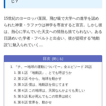
じ？
15世紀のヨーロッパ某国。飛び級で大学への進学を認め
られた神童・ラファウは神学を専攻すると宣言。しかし彼
は、熱心に学んでいた天文への情熱も捨てられない。ある
日謎めいた学者・フベルトと出会い、彼が提唱する“地動
説”に魅入られていく…
目次
『チ。ー地球の運動についてー』全エピソード 25話
第１話 『地動説』、とでも呼ぼうか
第２話 今から、地球を動かす
第３話 僕は、地動説を信じてます
第４話 この地球は、天国なんかよりも美しい
第５話 私が死んでもこの世界は続く
第６話 世界を、動かせ