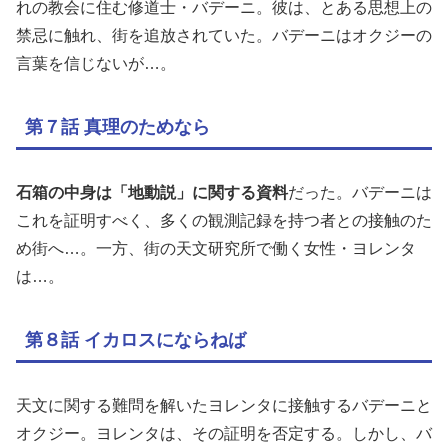
れの教会に住む修道士・バデーニ。彼は、とある思想上の
禁忌に触れ、街を追放されていた。バデーニはオクジーの
言葉を信じないが…。
第７話 真理のためなら
石箱の中身は「地動説」に関する資料
だった。バデーニは
これを証明すべく、多くの観測記録を持つ者との接触のた
め街へ…。一方、街の天文研究所で働く女性・ヨレンタ
は…。
第８話 イカロスにならねば
天文に関する難問を解いたヨレンタに接触するバデーニと
オクジー。ヨレンタは、その証明を否定する。しかし、バ