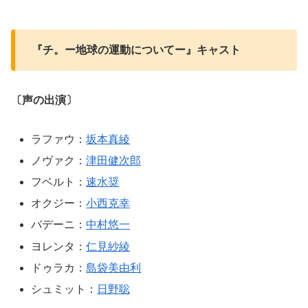
『チ。ー地球の運動についてー』キャスト
〔声の出演〕
ラファウ：
坂本真綾
ノヴァク：
津田健次郎
フベルト：
速水奨
オクジー：
小西克幸
バデーニ：
中村悠一
ヨレンタ：
仁見紗綾
ドゥラカ：
島袋美由利
シュミット：
日野聡