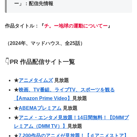
ー」：配信先情報
作品タイトル：『
チ。ー地球の運動についてー
』
（2024年、マッドハウス、全25話）
👇
PR
作品配信サイト一覧
★
アニメタイムズ
見放題
★
映画、TV番組、ライブTV、スポーツを観る
【Amazon Prime Video】
見放題
★
ABEMAプレミアム
見放題
★
アニメ・エンタメ見放題！14日間無料！【DMMプ
レミアム（DMM TV）】
見放題
★
7,200作品のアニメが見放題！【ｄアニメストア】