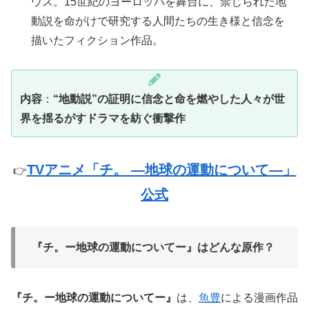
ウス。15世紀のヨーロッパを舞台に、禁じられた地
動説を命がけで研究する人間たちの生き様と信念を
描いたフィクション作品。
内容
：
“地動説”の証明に信念と命を燃やした人々が世
界を揺るがすドラマを紡ぐ衝撃作
TVアニメ「チ。 ―地球の運動について―」
👉
公式
『チ。ー地球の運動についてー』はどんな原作？
『チ。ー地球の運動についてー』
は、
魚豊
による漫画作品