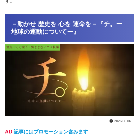
す。
－動かせ 歴史を 心を 運命を－『チ。ー
地球の運動についてー』
迷走ぶろぐ城下・気ままなアニメ長屋
2026.06.06
AD
記事にはプロモーション含みます