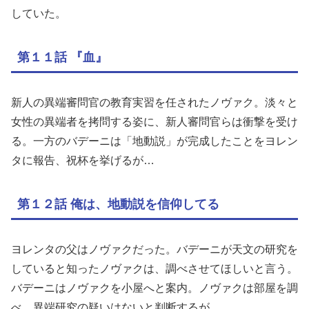
していた。
第１１話 『血』
新人の異端審問官の教育実習を任されたノヴァク。淡々と
女性の異端者を拷問する姿に、新人審問官らは衝撃を受け
る。一方のバデーニは「地動説」が完成したことをヨレン
タに報告、祝杯を挙げるが…
第１２話 俺は、地動説を信仰してる
ヨレンタの父はノヴァクだった。バデーニが天文の研究を
していると知ったノヴァクは、調べさせてほしいと言う。
バデーニはノヴァクを小屋へと案内。ノヴァクは部屋を調
べ、異端研究の疑いはないと判断するが…。