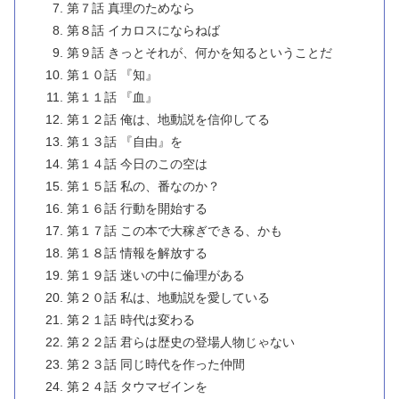
第７話 真理のためなら
第８話 イカロスにならねば
第９話 きっとそれが、何かを知るということだ
第１０話 『知』
第１１話 『血』
第１２話 俺は、地動説を信仰してる
第１３話 『自由』を
第１４話 今日のこの空は
第１５話 私の、番なのか？
第１６話 行動を開始する
第１７話 この本で大稼ぎできる、かも
第１８話 情報を解放する
第１９話 迷いの中に倫理がある
第２０話 私は、地動説を愛している
第２１話 時代は変わる
第２２話 君らは歴史の登場人物じゃない
第２３話 同じ時代を作った仲間
第２４話 タウマゼインを