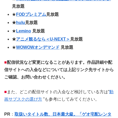
見放題
★
FOD
プレミアム
見放題
★
hulu
見放題
★
Lemino
見放題
★
アニメ観るなら＜U-NEXT＞
見放題
★
WOWOWオンデマンド
見放題
■
配信状況など変更になることがあります。作品詳細や配
信サイトへの入会などについては上記リンク先サイトから
ご確認、お問い合わせください。
■
また、どこの配信サイトの入会など検討している方は”
動
画サブスクの選び方
”も参考にしてみてください。
PR
：
取扱いタイトル数、日本最大級。「ゲオ宅配レンタ