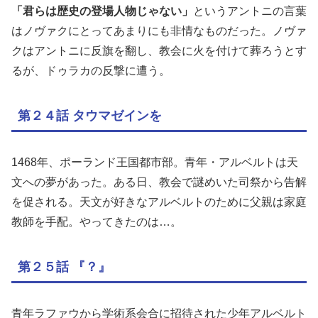
「君らは歴史の登場人物じゃない」
というアントニの言葉
はノヴァクにとってあまりにも非情なものだった。ノヴァ
クはアントニに反旗を翻し、教会に火を付けて葬ろうとす
るが、ドゥラカの反撃に遭う。
第２４話 タウマゼインを
1468年、ポーランド王国都市部。青年・アルベルトは天
文への夢があった。ある日、教会で謎めいた司祭から告解
を促される。天文が好きなアルベルトのために父親は家庭
教師を手配。やってきたのは…。
第２５話 『？』
青年ラファウから学術系会合に招待された少年アルベルト