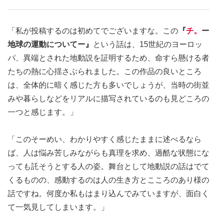
「私が投稿するのは初めてでございますな。この
『
チ。
ー
地球の運動についてー』
という話は、15世紀のヨーロッ
パ、異端とされた地動説を証明するため、命すら懸ける者
たちの熱に心揺さぶられました。この作品の良いところ
は、全体的に暗く感じた方も多いでしょうが、当時の街並
みや暮らしなどをリアルに描写されているのも見どころの
一つと感じます。」
「このそーめい、わかりやすく感じたままに述べるなら
ば、人は悩み苦しみながらも真理を求め、過酷な状態にな
っても託そうとする人の姿。舞台として地動説の話はでて
くるものの、感動するのは人の生き方とこころのあり様の
話ですね。何度か私もはまり込んでみていますが、面白く
て一気見してしまいます。」