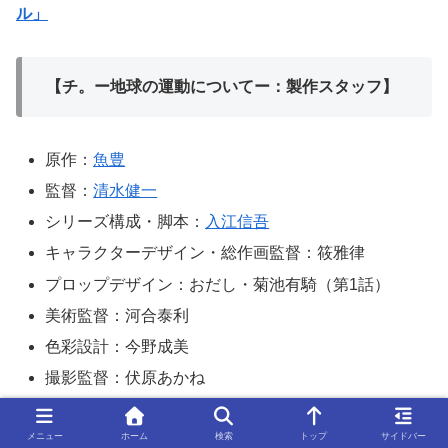
ル」
【チ。ー地球の運動についてー：製作スタッフ】
原作：
魚豊
監督：
清水健一
シリーズ構成・脚本：
入江信吾
キャラクターデザイン・総作画監督：筱雅律
プロップデザイン：おだし・菊池有騎（第1話）
美術監督：河合泰利
色彩設計：今野成美
撮影監督：伏原あかね
編集：木村佳史子
メニュー
ホーム
検索
トップ
サイドバー
音響監督：
小泉紀介