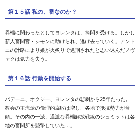
第１５話 私の、番なのか？
異端に関わったとしてヨレンタは、拷問を受ける。しかし
新人審問官・シモンに助けられ、逃げ去っていく。アント
ニの計略により娘が火炙りで処刑されたと思い込んだノヴ
ァクは気力を失う。
第１６話 行動を開始する
バデーニ、オクジー、ヨレンタの悲劇から25年たった。
教会の主流派の倫理的腐敗は増し、各地で抵抗勢力が台
頭。その内の一派、過激な異端解放戦線のシュミットは各
地の審問所を襲撃していた…。