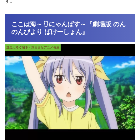
す。
ここは海～🩱にゃんぱす～『劇場版 のん
のんびより ばけーしょん』
迷走ぶろぐ城下・気ままなアニメ長屋