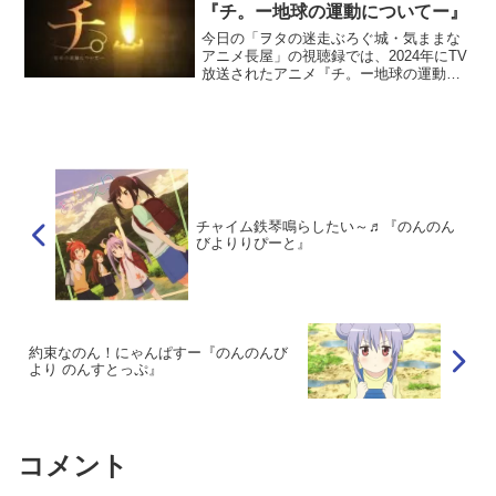
『チ。ー地球の運動についてー』
今日の「ヲタの迷走ぶろぐ城・気ままな
アニメ長屋」の視聴録では、2024年にTV
放送されたアニメ『チ。ー地球の運動に
ついてー』の配信先視聴からの感想、考
察などを投稿しています。今日の投稿書
き込み者は著者そーめい先生です。
チャイム鉄琴鳴らしたい～♬『のんのん
びよりりぴーと』
約束なのん！にゃんぱすー『のんのんび
より のんすとっぷ』
コメント