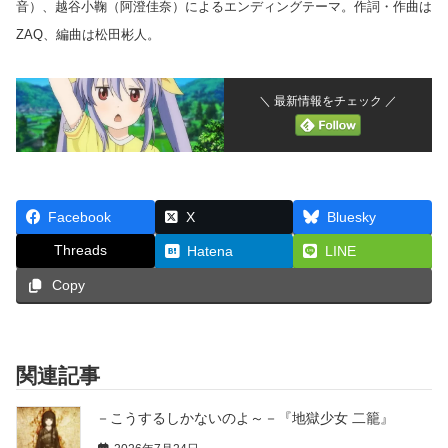
音）、越谷小鞠（阿澄佳奈）によるエンディングテーマ。作詞・作曲は
ZAQ、編曲は松田彬人。
＼ 最新情報をチェック ／
Facebook
X
Bluesky
Threads
Hatena
LINE
Copy
関連記事
－こうするしかないのよ～－『地獄少女 二籠』