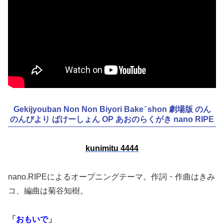
Gekijyouban Non Non Biyori Bake ̄ shon 劇場版 のん
のんびより ばけーしょん OP あおのらくがき nano RIPE
kunimitu 4444
nano.RIPEによるオープニングテーマ。作詞・作曲はきみ
コ、編曲は菊谷知樹。
「
おもいで
」