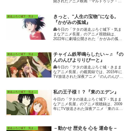
開されたアニメ映画『マルドゥック・ス
クランブル 排気』の配信先視聴からの感
想、考察などを投稿しています。今日の
投稿書き込み者は著者otamaroです。
きっと、“人生の宝物”になる。
迷走ぶろぐ城下・気ままなアニメ長屋
『かがみの孤城』
🏯今日の「ヲタの迷走ぶろぐ城下・気ま
まなアニメ長屋」のアニメ視聴録は、
2022年に劇場公開された「かがみの孤
城」の感想・考察などを投稿していま
す。
チャイム鉄琴鳴らしたい～♬『の
迷走ぶろぐ城下・気ままなアニメ長屋
んのんびよりりぴーと』
🏯今日の「ヲタの迷走ぶろぐ城・きまま
なアニメ長屋」の鑑賞録では、2015年に
TV放送された深夜アニメ『のんのんびよ
りリピート』の当時のTV放送視聴による
回顧、および配信先動画視聴からの感
想、考察などを投稿しています。
私の王子様！？『東のエデン』
迷走ぶろぐ城下・気ままなアニメ長屋
今日の「ヲタの迷走ぶろぐ城下・気まま
なアニメ長屋」のアニメ視聴録は、2009
年にTV放送された深夜アニメ「東のエデ
ン」の感想・考察などを投稿していま
す。
－動かせ 歴史を 心を 運命を－
迷走ぶろぐ城下・気ままなアニメ長屋