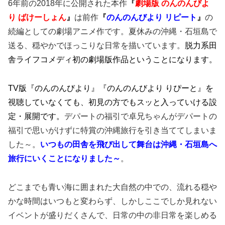
6年前の2018年に公開された本作
『
劇場版 のんのんびよ
り ばけーしょん
』
は前作
『
のんのんびより リピート
』
の
続編としての劇場アニメ作です。夏休みの沖縄・石垣島で
送る、穏やかでほっこりな日常を描いています。
脱力系田
舎ライフコメディ初の劇場版作品ということになります。
TV版『のんのんびより』『のんのんびより りぴーと』を
視聴していなくても、初見の方でもスッと入っていける設
定・展開です。
デパートの福引で卓兄ちゃんがデパートの
福引で思いがけずに特賞の沖縄旅行を引き当ててしまいま
した～。
いつもの田舎を飛び出して舞台は沖縄・石垣島へ
旅行にいくことになりました～
。
どこまでも青い海に囲まれた大自然の中での、流れる穏や
かな時間はいつもと変わらず、しかしここでしか見れない
イベントが盛りだくさんで、日常の中の非日常を楽しめる