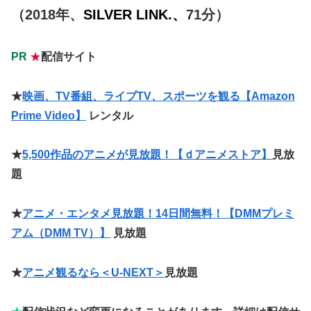
（2018年、
SILVER LINK.、
71分）
PR
★
配信サイト
★
映画、TV番組、ライブTV、スポーツを観る【Amazon
Prime Video】
レンタル
★
5,500作品のアニメが見放題！【ｄアニメストア】
見放
題
★
アニメ・エンタメ見放題！14日間無料！【DMMプレミ
アム（DMM TV）】
見放題
★
アニメ観るなら＜U-NEXT＞
見放題