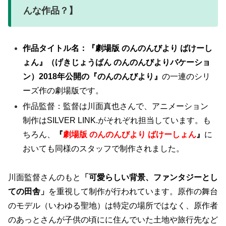
んな作品？】
作品タイトル名：
『劇場版 のんのんびより ばけーし
ょん』（げきじょうばん のんのんびよりバケーショ
ン）2018年公開の
『のんのんびより』
の一連のシリ
ーズ作の劇場版です。
作品監督：監督は川面真也さんで、アニメーション
制作はSILVER LINK.がそれぞれ担当しています。も
ちろん、
『
劇場版 のんのんびより ばけーしょん
』
に
おいても同様のスタッフで制作されました。
川面監督さんのもと
「可愛らしい背景、ファンタジーとし
ての田舎」
を重視して制作が行われています。原作の舞台
のモデル（いわゆる聖地）は特定の場所ではなく、原作者
のあっとさんが子供の頃にに住んでいた土地や旅行先など