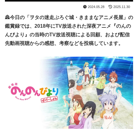
2024.05.28
2025.11.30
🏯
今日の「ヲタの迷走ぶろぐ城・きままなアニメ長屋」の
鑑賞録では、2018年にTV放送された深夜アニメ『のんの
んびより』
の当時のTV放送視聴による回顧、および配信
先動画視聴からの感想、考察などを投稿しています。