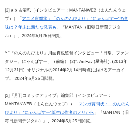
[2] a b 吉沼忍（インタビュアー：MANTANWEB（まんたんウェ
ブ））「
アニメ質問状：「のんのんびより」 “にゃんぱすー”の意
味は!? 年末に新たな発表も
」『MANTAN（旧朝日新聞デジタ
ル）』、2024年5月25日閲覧。
^ “『のんのんびより』川面真也監督インタビュー「日常、ファン
タジー、にゃんぱすー」（前編） (2)”. AniFav (星海社). (2013年
12月31日). オリジナルの2014年2月14日時点におけるアーカイ
ブ。 2024年5月25日閲覧。
[3]『月刊コミックアライブ』編集部（インタビュアー：
MANTANWEB（まんたんウェブ））「
マンガ質問状：「のんのん
びより」 “にゃんぱすー”誕生は作者のノリから
」『MANTAN（旧
毎日新聞デジタル）』、2024年5月25日閲覧。