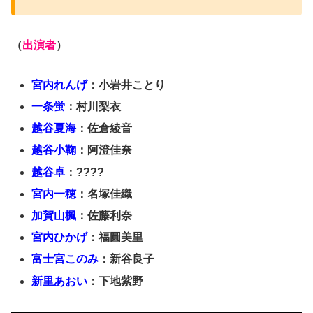
（
出演者
）
宮内れんげ
：小岩井ことり
一条蛍
：村川梨衣
越谷夏海
：佐倉綾音
越谷小鞠
：阿澄佳奈
越谷卓
：????
宮内一穂
：名塚佳織
加賀山楓
：佐藤利奈
宮内ひかげ
：福圓美里
富士宮このみ
：新谷良子
新里あおい
：下地紫野