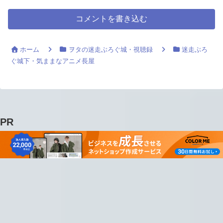
コメントを書き込む
ホーム
ヲタの迷走ぶろぐ城・視聴録
迷走ぶろ
ぐ城下・気ままなアニメ長屋
PR