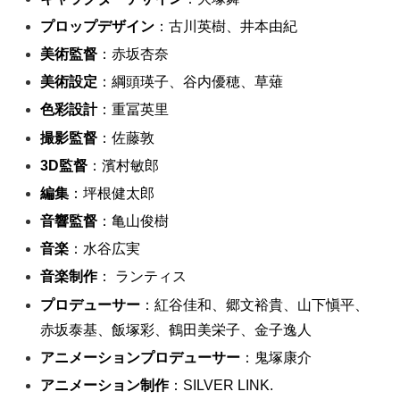
プロップデザイン
：古川英樹、井本由紀
美術監督
：赤坂杏奈
美術設定
：綱頭瑛子、谷内優穂、草薙
色彩設計
：重冨英里
撮影監督
：佐藤敦
3D監督
：濱村敏郎
編集
：坪根健太郎
音響監督
：亀山俊樹
音楽
：水谷広実
音楽制作
： ランティス
プロデューサー
：紅谷佳和、郷文裕貴、山下愼平、
赤坂泰基、飯塚彩、鶴田美栄子、金子逸人
アニメーションプロデューサー
：鬼塚康介
アニメーション制作
：SILVER LINK.