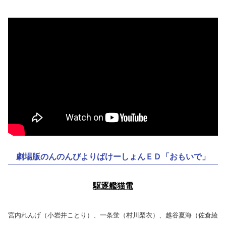
劇場版のんのんびよりばけーしょんＥＤ「おもいで」
駆逐艦猫電
宮内れんげ（小岩井ことり）、一条蛍（村川梨衣）、越谷夏海（佐倉綾