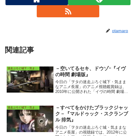
otamaro
関連記事
－空いてるセキ、ドウゾｰ『イヴ
迷走ぶろぐ城下・気ままなアニメ長屋
の時間 劇場版』
今日の「ヲタの迷走ぶろぐ城下・気まま
なアニメ長屋」のアニメ視聴鑑賞録は、
2010年に公開された「イヴの時間 劇場
版」の配信先動画視聴からの感想、考察
などを投稿しています。
－すべてをかけたブラックジャッ
迷走ぶろぐ城下・気ままなアニメ長屋
ク－『マルドゥック・スクランブ
ル 排気』
今日の「ヲタの迷走ぶろぐ城・気ままな
アニメ長屋」の視聴録では、2012年に公