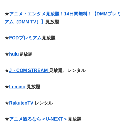
★
アニメ・エンタメ見放題！14日間無料！【DMMプレミ
アム（DMM TV）】
見放題
★
FOD
プレミアム
見放題
★
hulu
見放題
★
J・COM STREAM
見放題、レンタル
★
Lemino
見放題
★
Rak
u
tenTV
レンタル
★
アニメ観るなら＜U-NEXT＞
見放題