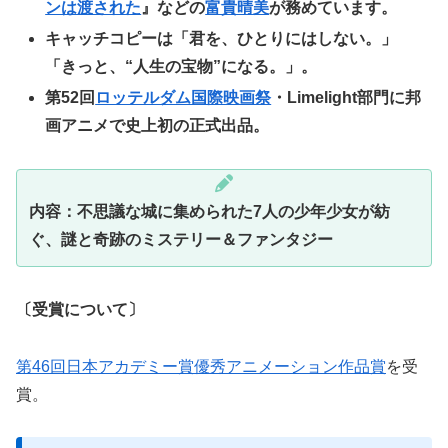
ンは渡された
』などの
富貴晴美
が務めています。
キャッチコピーは「君を、ひとりにはしない。」
「きっと、“人生の宝物”になる。」。
第52回
ロッテルダム国際映画祭
・Limelight部門に邦
画アニメで史上初の正式出品。
内容：不思議な城に集められた7人の少年少女が紡
ぐ、謎と奇跡のミステリー＆ファンタジー
〔受賞について〕
第46回日本アカデミー賞
優秀アニメーション作品賞
を受
賞。