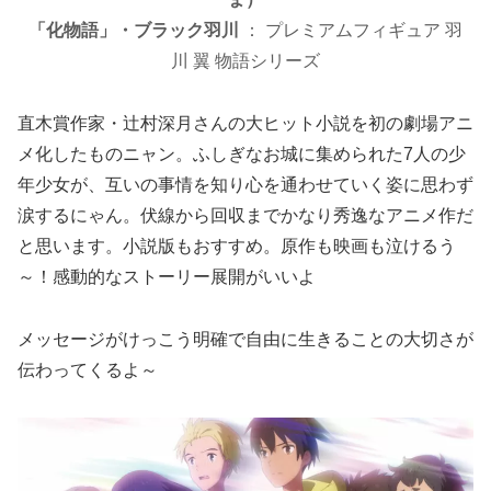
「化物語」・ブラック羽川
： プレミアムフィギュア 羽
川 翼 物語シリーズ
直木賞作家・辻村深月さんの大ヒット小説を初の劇場アニ
メ化したものニャン。ふしぎなお城に集められた7人の少
年少女が、互いの事情を知り心を通わせていく姿に思わず
涙するにゃん。伏線から回収までかなり秀逸なアニメ作だ
と思います。小説版もおすすめ。原作も映画も泣けるう
～！感動的なストーリー展開がいいよ
メッセージがけっこう明確で自由に生きることの大切さが
伝わってくるよ～