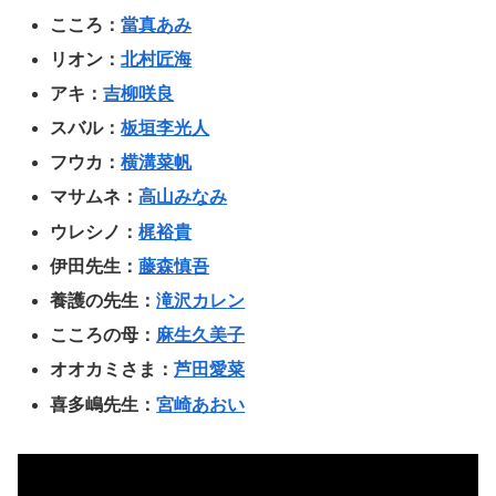
こころ：
當真あみ
リオン：
北村匠海
アキ：
吉柳咲良
スバル：
板垣李光人
フウカ：
横溝菜帆
マサムネ：
高山みなみ
ウレシノ：
梶裕貴
伊田先生：
藤森慎吾
養護の先生：
滝沢カレン
こころの母：
麻生久美子
オオカミさま：
芦田愛菜
喜多嶋先生：
宮崎あおい