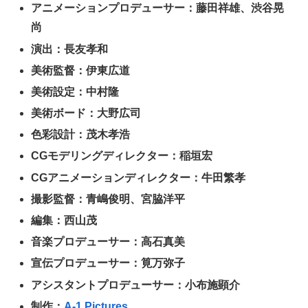
アニメーションプロデューサー：藤田祥雄、渋谷晃
尚
演出：長友孝和
美術監督：伊東広道
美術設定：中村隆
美術ボード：大野広司
色彩設計：茂木孝浩
CGモデリングディレクター：稲垣宏
CGアニメーションディレクター：牛田繁孝
撮影監督：青嶋俊明、宮脇洋平
編集：西山茂
音楽プロデューサー：高石真美
宣伝プロデューサー：筧万弥子
アシスタントプロデューサー：小布施顕介
制作：
A-1 Pictures