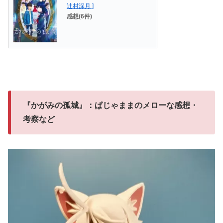
辻村深月 ]
感想(6件)
『かがみの孤城』：ぱじゃままのメローな感想・
考察など