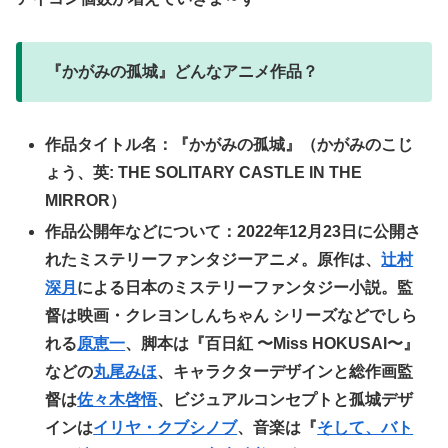
『かがみの孤城』どんなアニメ作品？
作品タイトル名：『かがみの孤城』（かがみのこじ
ょう、英: THE SOLITARY CASTLE IN THE
MIRROR）
作品公開年などについて：2022年12月23日に公開さ
れたミステリーファンタジーアニメ。原作は、
辻村
深月
による日本のミステリーファンタジー小説。監
督は映画・クレヨンしんちゃん シリーズなどでしら
れる
原恵一
、脚本は『百日紅 〜Miss HOKUSAI〜』
などの
丸尾みほ
、キャラクターデザインと総作画監
督は
佐々木啓悟
、ビジュアルコンセプトと孤城デザ
インは
イリヤ・クブシノブ
、音楽は『
そして、バト