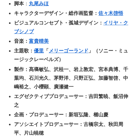
脚本
：
丸尾みほ
キャラクターデザイン・総作画監督：
佐々木啓悟
ビジュアルコンセプト・孤城デザイン：
イリヤ・ク
ブシノブ
音楽：
富貴晴美
主題歌：
優里
「
メリーゴーランド
」（ソニー・ミュ
ージックレーベルズ）
製作：髙𣘺敏弘、沢桂一、岩上敦宏、宮本典博、千
葉均、石川光久、茅野洋、只野正弘、加藤智啓、中
嶋裕之、小櫻顕、廣瀬健一
エグゼクティブプロデューサー：吉田繁暁、飯沼伸
之
企画・プロデューサー：新垣弘隆、櫛山慶
アソシエイトプロデューサー：古橋宗太、秋田周
平、片山暁穂