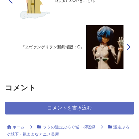
迷走のつぶやきごと①
『ヱヴァンゲリヲン新劇場版：Q』
コメント
コメントを書き込む
ホーム
ヲタの迷走ぶろぐ城・視聴録
迷走ぶろ
ぐ城下・気ままなアニメ長屋