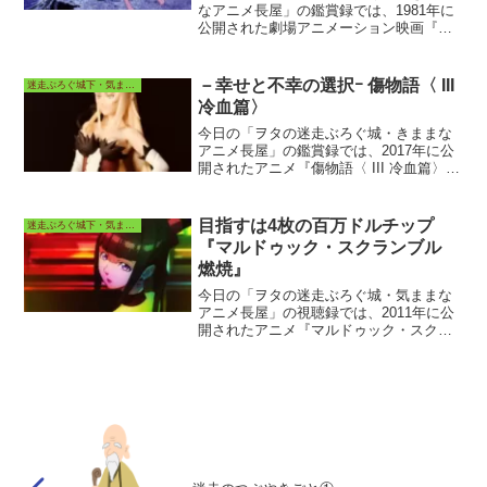
なアニメ長屋」の鑑賞録では、1981年に
公開された劇場アニメーション映画『シ
リウスの伝説』の当時の劇場鑑賞回顧
録、配信先動画視聴からの感想・考察な
どを投稿しています。
－幸せと不幸の選択ｰ 傷物語〈 III
迷走ぶろぐ城下・気ままなアニメ長屋
冷血篇〉
今日の「ヲタの迷走ぶろぐ城・きままな
アニメ長屋」の鑑賞録では、2017年に公
開されたアニメ『傷物語〈 III 冷血篇〉』
の配信先視聴からの感想、考察などを投
稿しています。
目指すは4枚の百万ドルチップ
迷走ぶろぐ城下・気ままなアニメ長屋
『マルドゥック・スクランブル
燃焼』
今日の「ヲタの迷走ぶろぐ城・気ままな
アニメ長屋」の視聴録では、2011年に公
開されたアニメ『マルドゥック・スクラ
ンブル 燃焼』の配信先視聴からの感想、
考察などを投稿しています。今日の投稿
書き込み者は著者otamaroです。