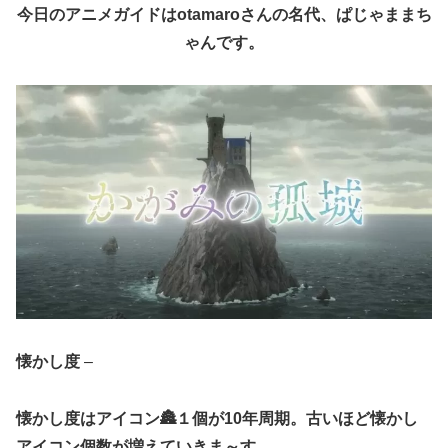
今日のアニメガイドはotamaroさんの名代、
ぱじゃまま
ち
ゃんです。
懐かし度
–
懐かし度はアイコン🏯１個が10年周期。古いほど懐かし
アイコン個数が増えていきま～す