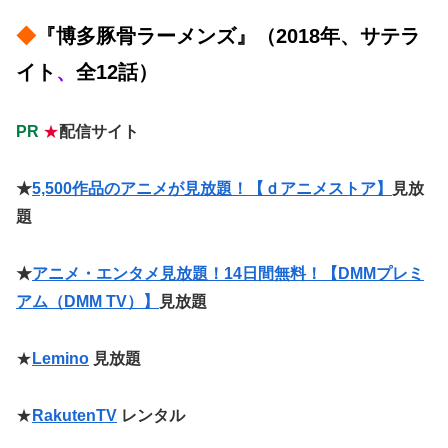
◆
『博多豚骨ラーメンズ』（2018年、
サテラ
イト
、
全12話）
PR
★
配信サイト
★
5,500作品のアニメが見放題！【ｄアニメストア】
見放
題
★
アニメ・エンタメ見放題！14日間無料！【DMMプレミ
アム（DMM TV）】
見放題
★
Lemino
見放題
★
Rak
u
tenTV
レンタル