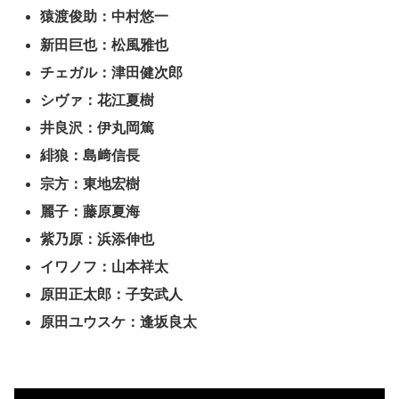
猿渡俊助：中村悠一
新田巨也：松風雅也
チェガル：津田健次郎
シヴァ：花江夏樹
井良沢：伊丸岡篤
緋狼：島﨑信長
宗方：東地宏樹
麗子：藤原夏海
紫乃原：浜添伸也
イワノフ：山本祥太
原田正太郎：子安武人
原田ユウスケ：逢坂良太