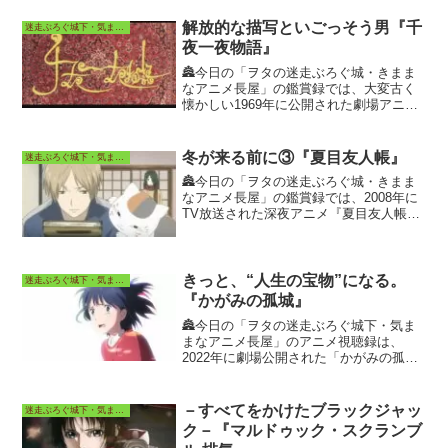
稿しています。
解放的な描写といごっそう男『千
迷走ぶろぐ城下・気ままなアニメ長屋
夜一夜物語』
🏯今日の「ヲタの迷走ぶろぐ城・きまま
なアニメ長屋」の鑑賞録では、大変古く
懐かしい1969年に公開された劇場アニメ
ーション映画『千夜一夜物語』の当時の
TV再放映による回顧録や配信先動画視聴
からの感想・考察などを投稿していま
冬が来る前に③『夏目友人帳』
迷走ぶろぐ城下・気ままなアニメ長屋
す。
🏯今日の「ヲタの迷走ぶろぐ城・きまま
なアニメ長屋」の鑑賞録では、2008年に
TV放送された深夜アニメ『夏目友人帳』
の当時のTV放送視聴による回顧、および
配信先動画視聴からの感想、考察などを
投稿しています。
きっと、“人生の宝物”になる。
迷走ぶろぐ城下・気ままなアニメ長屋
『かがみの孤城』
🏯今日の「ヲタの迷走ぶろぐ城下・気ま
まなアニメ長屋」のアニメ視聴録は、
2022年に劇場公開された「かがみの孤
城」の感想・考察などを投稿していま
す。
－すべてをかけたブラックジャッ
迷走ぶろぐ城下・気ままなアニメ長屋
ク－『マルドゥック・スクランブ