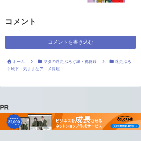
コメント
コメントを書き込む
ホーム
ヲタの迷走ぶろぐ城・視聴録
迷走ぶろ
ぐ城下・気ままなアニメ長屋
PR