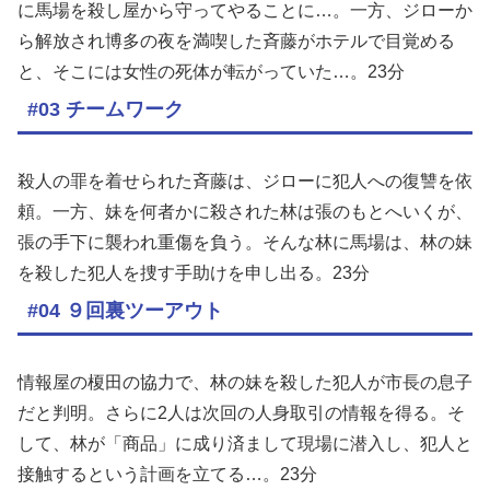
に馬場を殺し屋から守ってやることに…。一方、ジローか
ら解放され博多の夜を満喫した斉藤がホテルで目覚める
と、そこには女性の死体が転がっていた…。23分
#03 チームワーク
殺人の罪を着せられた斉藤は、ジローに犯人への復讐を依
頼。一方、妹を何者かに殺された林は張のもとへいくが、
張の手下に襲われ重傷を負う。そんな林に馬場は、林の妹
を殺した犯人を捜す手助けを申し出る。23分
#04 ９回裏ツーアウト
情報屋の榎田の協力で、林の妹を殺した犯人が市長の息子
だと判明。さらに2人は次回の人身取引の情報を得る。そ
して、林が「商品」に成り済まして現場に潜入し、犯人と
接触するという計画を立てる…。23分