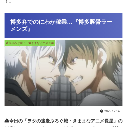
す。
博多弁でのにわか稼業…『博多豚骨ラー
メンズ』
迷走ぶろぐ城下・気ままなアニメ長屋
2025.12.14
🏯
今日の「ヲタの迷走ぶろぐ城・きままなアニメ長屋」の