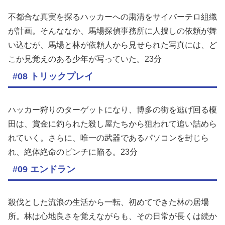
不都合な真実を探るハッカーへの粛清をサイバーテロ組織
が計画。そんななか、馬場探偵事務所に人捜しの依頼が舞
い込むが、馬場と林が依頼人から見せられた写真には、ど
こか見覚えのある少年が写っていた。23分
#08 トリックプレイ
ハッカー狩りのターゲットになり、博多の街を逃げ回る榎
田は、賞金に釣られた殺し屋たちから狙われて追い詰めら
れていく。さらに、唯一の武器であるパソコンを封じら
れ、絶体絶命のピンチに陥る。23分
#09 エンドラン
殺伐とした流浪の生活から一転、初めてできた林の居場
所。林は心地良さを覚えながらも、その日常が長くは続か