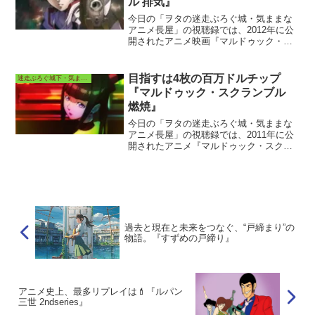
ル 排気』
今日の「ヲタの迷走ぶろぐ城・気ままな
アニメ長屋」の視聴録では、2012年に公
開されたアニメ映画『マルドゥック・ス
クランブル 排気』の配信先視聴からの感
想、考察などを投稿しています。今日の
投稿書き込み者は著者otamaroです。
目指すは4枚の百万ドルチップ
迷走ぶろぐ城下・気ままなアニメ長屋
『マルドゥック・スクランブル
燃焼』
今日の「ヲタの迷走ぶろぐ城・気ままな
アニメ長屋」の視聴録では、2011年に公
開されたアニメ『マルドゥック・スクラ
ンブル 燃焼』の配信先視聴からの感想、
考察などを投稿しています。今日の投稿
書き込み者は著者otamaroです。
過去と現在と未来をつなぐ、“戸締まり”の
物語。『すずめの戸締り』
アニメ史上、最多リプレイは💄『ルパン
三世 2ndseries』