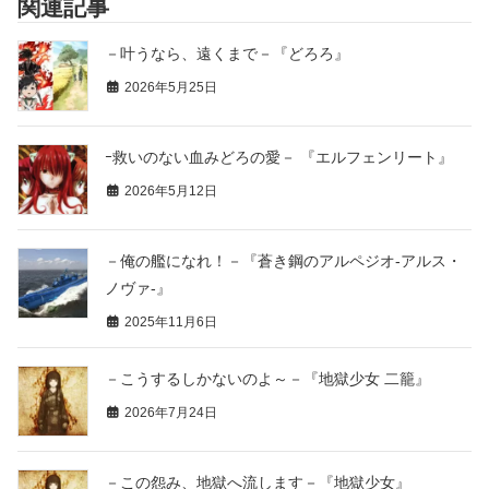
関連記事
－叶うなら、遠くまで－『どろろ』
2026年5月25日
ｰ救いのない血みどろの愛－ 『エルフェンリート』
2026年5月12日
－俺の艦になれ！－『蒼き鋼のアルペジオ-アルス・
ノヴァ-』
2025年11月6日
－こうするしかないのよ～－『地獄少女 二籠』
2026年7月24日
－この怨み、地獄へ流します－『地獄少女』