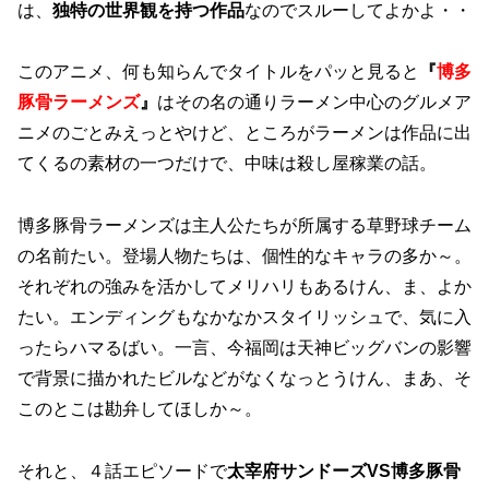
は、
独特の世界観を持つ作品
なのでスルーしてよかよ・・
このアニメ、何も知らんでタイトルをパッと見ると
『
博多
豚骨ラーメンズ
』
はその名の通りラーメン中心のグルメア
ニメのごとみえっとやけど、ところがラーメンは作品に出
てくるの素材の一つだけで、中味は殺し屋稼業の話。
博多豚骨ラーメンズは主人公たちが所属する草野球チーム
の名前たい。登場人物たちは、個性的なキャラの多か～。
それぞれの強みを活かしてメリハリもあるけん、ま、よか
たい。エンディングもなかなかスタイリッシュで、気に入
ったらハマるばい。一言、今福岡は天神ビッグバンの影響
で背景に描かれたビルなどがなくなっとうけん、まあ、そ
このとこは勘弁してほしか～。
それと、４話エピソードで
太宰府サンドーズVS博多豚骨