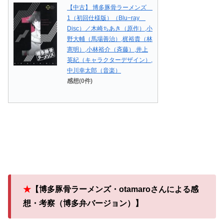
【中古】 博多豚骨ラーメンズ
1（初回仕様版）（Blu−ray
Disc）／木崎ちあき（原作）,小
野大輔（馬場善治）,梶裕貴（林
憲明）,小林裕介（斉藤）,井上
英紀（キャラクターデザイン）,
中川幸太郎（音楽）
感想(0件)
★
【博多豚骨ラーメンズ・otamaroさんによる感
想・考察（博多弁バージョン）】