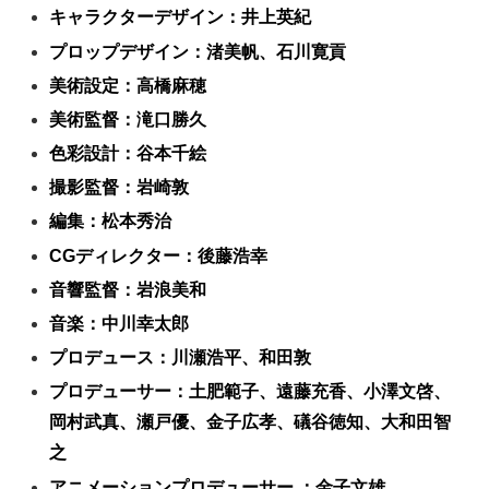
キャラクターデザイン：井上英紀
プロップデザイン：渚美帆、石川寛貢
美術設定：高橋麻穂
美術監督：滝口勝久
色彩設計：谷本千絵
撮影監督：岩崎敦
編集：松本秀治
CGディレクター：後藤浩幸
音響監督：岩浪美和
音楽：中川幸太郎
プロデュース：川瀬浩平、和田敦
プロデューサー：土肥範子、遠藤充香、小澤文啓、
岡村武真、瀬戸優、金子広孝、礒谷徳知、大和田智
之
アニメーションプロデューサー ：金子文雄