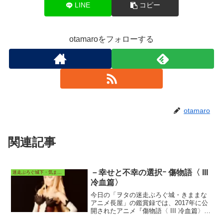
LINE
コピー
otamaroをフォローする
otamaro
関連記事
－幸せと不幸の選択ｰ 傷物語〈 III
迷走ぶろぐ城下・気ままなアニメ長屋
冷血篇〉
今日の「ヲタの迷走ぶろぐ城・きままな
アニメ長屋」の鑑賞録では、2017年に公
開されたアニメ『傷物語〈 III 冷血篇〉』
の配信先視聴からの感想、考察などを投