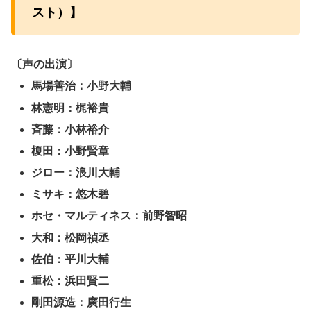
スト）】
〔声の出演〕
馬場善治：小野大輔
林憲明：梶裕貴
斉藤：小林裕介
榎田：小野賢章
ジロー：浪川大輔
ミサキ：悠木碧
ホセ・マルティネス：前野智昭
大和：松岡禎丞
佐伯：平川大輔
重松：浜田賢二
剛田源造：廣田行生