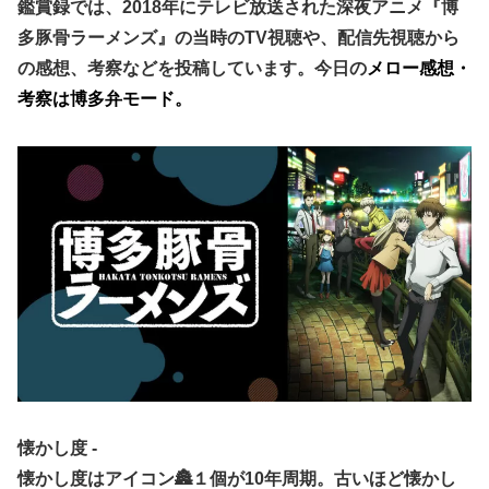
鑑賞録では、2018年にテレビ放送された深夜アニメ『博
多豚骨ラーメンズ』
の当時のTV視聴や、配信先視聴から
の感想、考察などを投稿しています。今日の
メロー感想・
考察は博多弁モード。
懐かし度 ‐
懐かし度はアイコン🏯１個が10年周期。古いほど懐かし