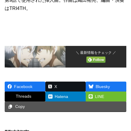
第9話で使用された挿入曲。作曲は織田祐亮、編曲・演奏
はTRI4TH。
＼ 最新情報をチェック ／
Facebook
X
Bluesky
Threads
Hatena
LINE
Copy