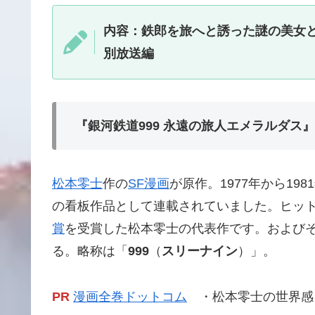
内容：鉄郎を旅へと誘った謎の美女と
別放送編
『銀河鉄道999 永遠の旅人エメラルダス
松本零士
作の
SF
漫画
が原作。1977年から19
の看板作品として連載されていました。ヒットコミ
賞
を受賞した松本零士の代表作です。および
る。略称は「
999
（
スリーナイン
）」。
PR
漫画全巻ドットコム
・松本零士の世界感