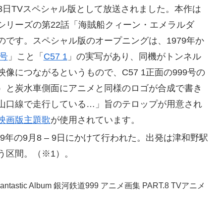
月3日TVスペシャル版として放送されました。本作は
シリーズの第22話「海賊船クィーン・エメラルダ
です。スペシャル版のオープニングは、1979年か
号
」こと「
C57 1
」の実写があり、同機がトンネル
像につながるというもので、C57 1正面の999号の
）と炭水車側面にアニメと同様のロゴが合成で書き
山口線で走行している…」旨のテロップが用意され
映画版主題歌
が使用されています。
79年の9月8 – 9日にかけて行われた。出発は津和野駅
う区間。（※1）。
tic Album 銀河鉄道999 アニメ画集 PART.8 TVアニメ