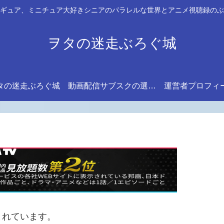
ギュア、ミニチュア大好きシニアのパラレルな世界とアニメ視聴録のぶ
ヲタの迷走ぶろぐ城
タの迷走ぶろぐ城
動画配信サブスクの選び方
運営者プロフィ
まれています。