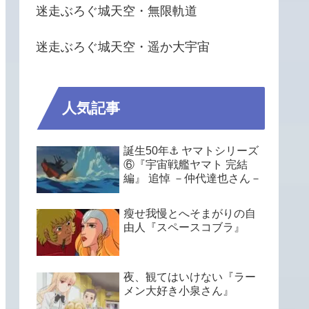
迷走ぶろぐ城天空・無限軌道
迷走ぶろぐ城天空・遥か大宇宙
人気記事
誕生50年⚓ ヤマトシリーズ
⑥『宇宙戦艦ヤマト 完結
編』 追悼 －仲代達也さん－
瘦せ我慢とへそまがりの自
由人『スペースコブラ』
夜、観てはいけない『ラー
メン大好き小泉さん』