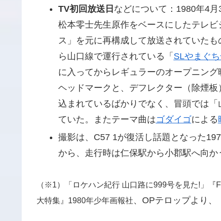
TV初回放送日
などについて：1980年4
松本零士先生原作をベースにしたテレビ
ス」を元に再構成して放送されていたもの
ら山口線で運行されている「
SLやまぐち
に入ってからレギュラーのオープニング映
ヘッドマークと、デフレクター（除煙板
込まれているばかりでなく、冒頭では「
ていた。またテーマ曲は
ゴダイゴ
による
撮影は、C57 1が復活し話題となった19
から、走行時は仁保駅から小郡駅へ向か
（※1）「ロケハン紀行 山口路に999号を見た!」『Fantas
、OPテロップより、
大特集』1980年少年画報社