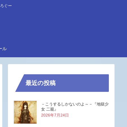
ろぐー
ール
最近の投稿
－こうするしかないのよ～－『地獄少
女 二籠』
2026年7月24日