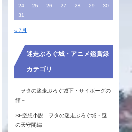
24
25
26
27
28
29
30
31
« 7月
迷走ぶろぐ城・アニメ鑑賞録
カテゴリ
－ヲタの迷走ぶろぐ城下・サイボーグの
館－
SF空想小説：ヲタの迷走ぶろぐ城・謎
の天守閣編