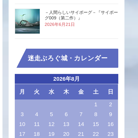
－人間らしいサイボーグ－『サイボー
グ009（第二作）』
2026年6月21日
迷走ぶろぐ城・カレンダー
2026年8月
月
火
水
木
金
土
日
1
2
3
4
5
6
7
8
9
10
11
12
13
14
15
16
17
18
19
20
21
22
23