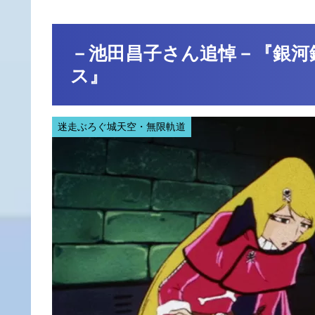
－池田昌子さん追悼－『銀河鉄
ス』
迷走ぶろぐ城天空・無限軌道