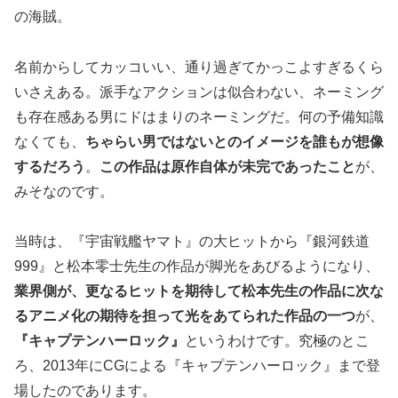
の海賊。
名前からしてカッコいい、通り過ぎてかっこよすぎるくら
いさえある。派手なアクションは似合わない、ネーミング
も存在感ある男にドはまりのネーミングだ。何の予備知識
なくても、
ちゃらい男ではないとのイメージを誰もが想像
するだろう
。
この作品は原作自体が未完であったこと
が、
みそなのです。
当時は、『宇宙戦艦ヤマト』の大ヒットから『銀河鉄道
999』と松本零士先生の作品が脚光をあびるようになり、
業界側が、更なるヒットを期待して松本先生の作品に次な
るアニメ化の期待を担って光をあてられた作品の一つ
が、
『キャプテンハーロック』
というわけです。究極のとこ
ろ、2013年にCGによる『キャプテンハーロック』まで登
場したのであります。