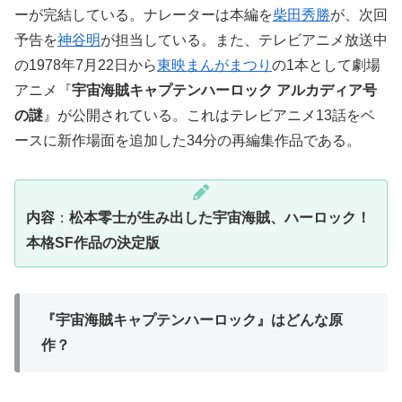
ーが完結している。ナレーターは本編を
柴田秀勝
が、次回
予告を
神谷明
が担当している。また、テレビアニメ放送中
の1978年7月22日から
東映まんがまつり
の1本として劇場
アニメ『
宇宙海賊キャプテンハーロック アルカディア号
の謎
』が公開されている。これはテレビアニメ13話をベ
ースに新作場面を追加した34分の再編集作品である。
内容
：
松本零士が生み出した宇宙海賊、ハーロック！
本格SF作品の決定版
『宇宙海賊キャプテンハーロック』はどんな原
作？