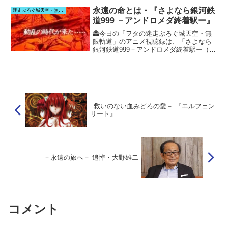
永遠の命とは・『さよなら銀河鉄
迷走ぶろぐ城天空・無限軌道
道999 －アンドロメダ終着駅ー』
🏯今日の「ヲタの迷走ぶろぐ城天空・無
限軌道」のアニメ視聴録は、「さよなら
銀河鉄道999－アンドロメダ終着駅ー（劇
場版）」です。
ｰ救いのない血みどろの愛－ 『エルフェン
リート』
－永遠の旅へ－ 追悼・大野雄二
コメント