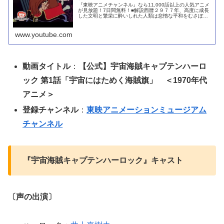
『東映アニメチャンネル』なら11,000話以上の人気アニメ
が見放題！7日間無料！■解説西暦２９７７年、高度に成長
した文明と繁栄に酔いしれた人類は怠惰な平和をむさぼっ
ていた。そんなある日、宇宙のどこからか日本のある地域
に巨大なペナントがうちこ…
www.youtube.com
動画タイトル
：
【公式】宇宙海賊キャプテンハーロ
ック 第1話「宇宙にはためく海賊旗」 ＜1970年代
アニメ＞
登録チャンネル
：
東映アニメーションミュージアム
チャンネル
『宇宙海賊キャプテンハーロック』キャスト
〔声の出演〕