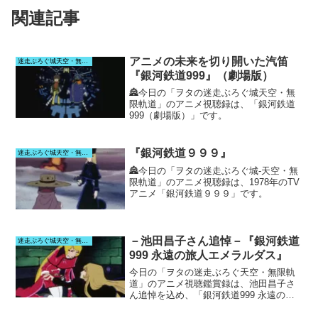
関連記事
アニメの未来を切り開いた汽笛
迷走ぶろぐ城天空・無限軌道
『銀河鉄道999』（劇場版）
🏯今日の「ヲタの迷走ぶろぐ城天空・無
限軌道」のアニメ視聴録は、「銀河鉄道
999（劇場版）」です。
『銀河鉄道９９９』
迷走ぶろぐ城天空・無限軌道
🏯今日の「ヲタの迷走ぶろぐ城-天空・無
限軌道」のアニメ視聴録は、1978年のTV
アニメ「銀河鉄道９９９」です。
－池田昌子さん追悼－『銀河鉄道
迷走ぶろぐ城天空・無限軌道
999 永遠の旅人エメラルダス』
今日の「ヲタの迷走ぶろぐ天空・無限軌
道」のアニメ視聴鑑賞録は、池田昌子さ
ん追悼を込め、「銀河鉄道999 永遠の旅
人エメラルダス」の配信先視聴から感
想・考察を投稿しています。