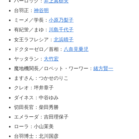
ハーロック：
井上真樹夫
台羽正：
神谷明
ミーメ／学長：
小原乃梨子
有紀蛍／まゆ：
川島千代子
女王ラフレシア：
北浜晴子
ドクターゼロ／首相：
八奈見乗児
ヤッタラン：
大竹宏
魔地機関長／ロペット・ワーワー：
緒方賢一
ますさん：つかせのりこ
クレオ：坪井章子
ダイネス：中谷ゆみ
切田長官：柴田秀勝
エメラーダ：吉田理保子
ローラ：小山茉美
台羽博士：北川国彦