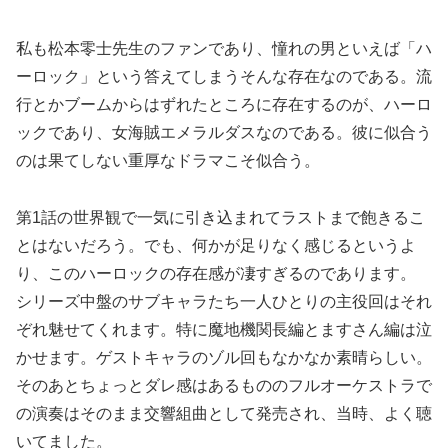
私も松本零士先生のファンであり、憧れの男といえば「ハ
ーロック」という答えてしまうそんな存在なのである。流
行とかブームからはずれたところに存在するのが、ハーロ
ックであり、女海賊エメラルダスなのである。彼に似合う
のは果てしない重厚なドラマこそ似合う。
第1話の世界観で一気に引き込まれてラストまで飽きるこ
とはないだろう。でも、何かが足りなく感じるというよ
り、このハーロックの存在感が凄すぎるのであります。
シリーズ中盤のサブキャラたち一人ひとりの主役回はそれ
ぞれ魅せてくれます。特に魔地機関長編とますさん編は泣
かせます。ゲストキャラのゾル回もなかなか素晴らしい。
そのあとちょっとダレ感はあるもののフルオーケストラで
の演奏はそのまま交響組曲として発売され、当時、よく聴
いてました。