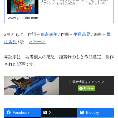
オープニング「キャプテンハーロック」 歌／ 水木一郎エ
ンディング「われらの旅立ち」 歌／ 水木一郎
www.youtube.com
2曲ともに、作詞 –
保富康午
/ 作曲 –
平尾昌晃
/ 編曲 –
横
山菁児
/ 歌 –
水木一郎
本記事は、著者個人の感想、鑑賞録のもと作品選定、制作
された記事です。
＼ 最新情報をチェック ／
Facebook
X
Bluesky