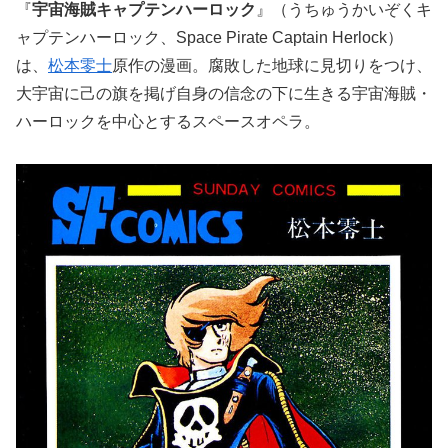
『
宇宙海賊キャプテンハーロック
』（うちゅうかいぞくキ
ャプテンハーロック、Space Pirate Captain Herlock）
は、
松本零士
原作の漫画。腐敗した地球に見切りをつけ、
大宇宙に己の旗を掲げ自身の信念の下に生きる宇宙海賊・
ハーロックを中心とするスペースオペラ。