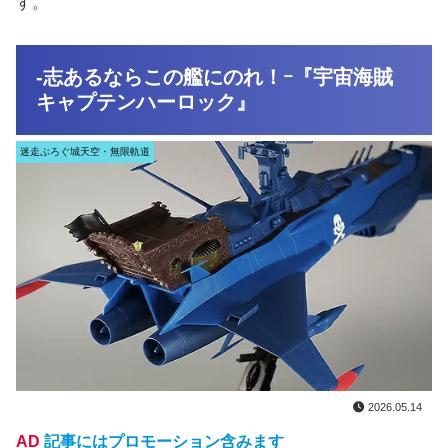
す。
-志あるならこの艦にのれ！ｰ『宇宙海賊
キャプテンハーロック』
迷走ぶろぐ城天空・無限軌道
2026.05.14
AD
記事にはプロモーション含みます