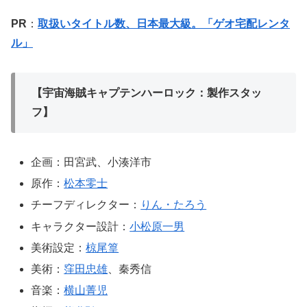
PR
：
取扱いタイトル数、日本最大級。「ゲオ宅配レンタ
ル」
【宇宙海賊キャプテンハーロック：製作スタッ
フ】
企画：田宮武、小湊洋市
原作：
松本零士
チーフディレクター：
りん・たろう
キャラクター設計：
小松原一男
美術設定：
椋尾篁
美術：
窪田忠雄
、秦秀信
音楽：
横山菁児