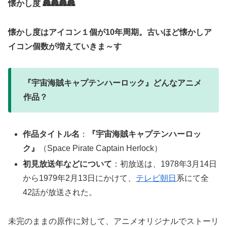
懐かし度 🏯🏯🏯🏯
懐かし度はアイコン１個が10年周期。古いほど懐かしア
イコン個数が増えていきま～す
『宇宙海賊キャプテンハーロック』どんなアニメ
作品？
作品タイトル名
：
『宇宙海賊キャプテンハーロッ
ク』
（Space Pirate Captain Herlock）
初見放送年などについて
：初放送は、1978年3月14日
から1979年2月13日にかけて、
テレビ朝日
系にて全
42話が放送された。
未完のままの原作に対して、アニメオリジナルでストーリ