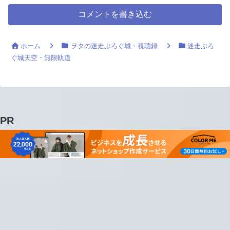
コメントを書き込む
ホーム
ヲタの迷走ぶろぐ城・視聴録
迷走ぶろ
ぐ城天空・無限軌道
PR