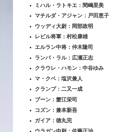
ミハル・ラトキエ：間嶋里美
マチルダ・アジャン：戸田恵子
ウッディ大尉：岡部政明
レビル将軍：村松康雄
エルラン中将：仲木隆司
ランバ・ラル：広瀬正志
クラウレ・ハモン：中谷ゆみ
マ・クベ：塩沢兼人
クランプ：二又一成
ブーン：蟹江栄司
コズン：兼本新吾
ガイア：徳丸完
ウラガン中尉：佐藤正治