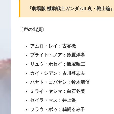
『劇場版 機動戦士ガンダムII 哀・戦士編
〔
声の出演
〕
アムロ・レイ：古谷徹
ブライト・ノア：鈴置洋孝
リュウ・ホセイ：飯塚昭三
カイ・シデン：古川登志夫
ハヤト・コバヤシ：鈴木清信
ミライ・ヤシマ：白石冬美
セイラ・マス：井上遥
フラウ・ボゥ：鵜飼るみ子