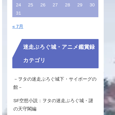
24
25
26
27
28
29
30
31
« 7月
迷走ぶろぐ城・アニメ鑑賞録
カテゴリ
－ヲタの迷走ぶろぐ城下・サイボーグの
館－
SF空想小説：ヲタの迷走ぶろぐ城・謎
の天守閣編