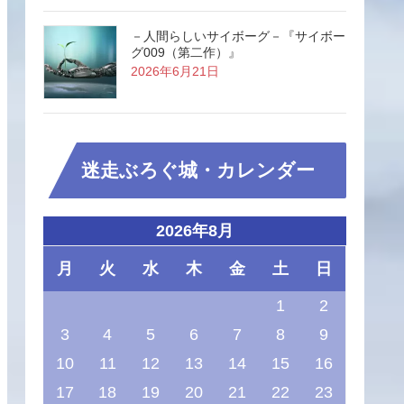
－人間らしいサイボーグ－『サイボー
グ009（第二作）』
2026年6月21日
迷走ぶろぐ城・カレンダー
2026年8月
月
火
水
木
金
土
日
1
2
3
4
5
6
7
8
9
10
11
12
13
14
15
16
17
18
19
20
21
22
23