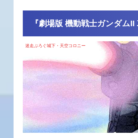
『劇場版 機動戦士ガンダムII
迷走ぶろぐ城下・天空コロニー