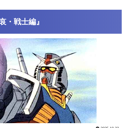
 哀・戦士編』