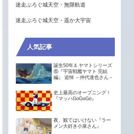
迷走ぶろぐ城天空・無限軌道
迷走ぶろぐ城天空・遥か大宇宙
人気記事
誕生50年⚓ ヤマトシリーズ
⑥『宇宙戦艦ヤマト 完結
編』 追悼 －仲代達也さん－
史上最高のオープニング！
『マッハGoGoGo』
夜、観てはいけない『ラー
メン大好き小泉さん』