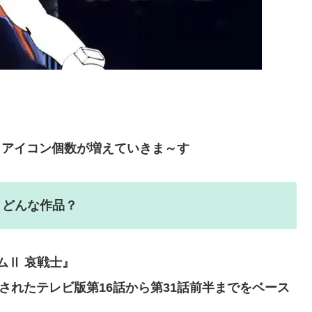
しアイコン個数が増えていきま～す
』どんな作品？
ムⅡ 哀戦士』
送されたテレビ版第16話から第31話前半までをベース