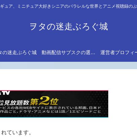
ギュア、ミニチュア大好きシニアのパラレルな世界とアニメ視聴録のぶ
ヲタの迷走ぶろぐ城
タの迷走ぶろぐ城
動画配信サブスクの選び方
運営者プロフィ
まれています。