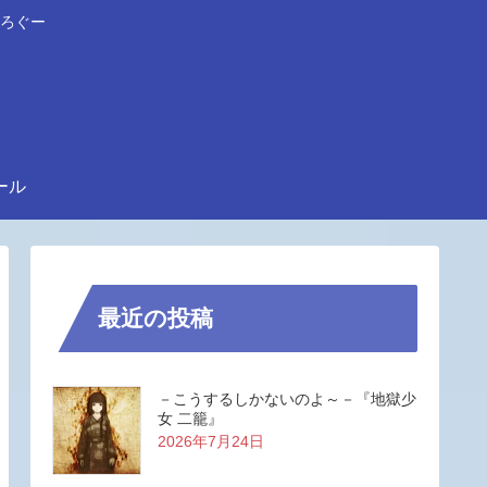
ろぐー
ール
最近の投稿
－こうするしかないのよ～－『地獄少
女 二籠』
2026年7月24日