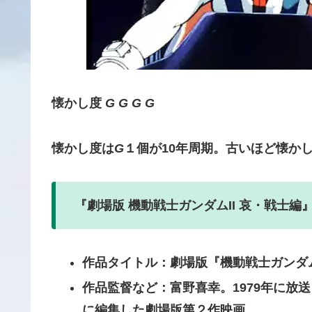
懐かし度
G G G G
懐かし度は
G
１個が10年周期。古いほど懐か
『劇場版 機動戦士ガンダムII 哀・戦士編
作品タイトル：劇場版『機動戦士ガンダ
作品監督など：富野喜幸。1979年に放
に編集した劇場版第２作映画。