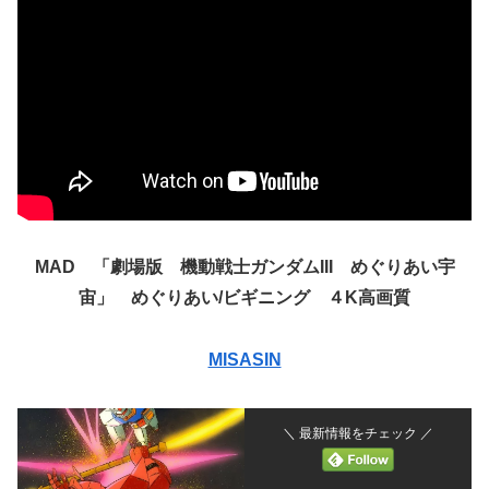
MAD 「劇場版 機動戦士ガンダムIII めぐりあい宇
宙」 めぐりあい/ビギニング ４K高画質
MISASIN
＼ 最新情報をチェック ／