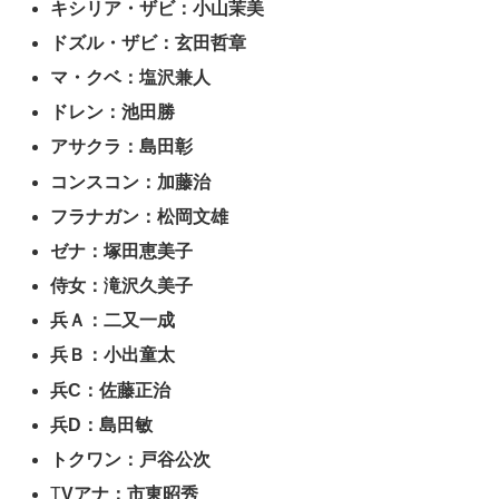
キシリア・ザビ：小山茉美
ドズル・ザビ：玄田哲章
マ・クベ：塩沢兼人
ドレン：池田勝
アサクラ：島田彰
コンスコン：加藤治
フラナガン：松岡文雄
ゼナ：塚田恵美子
侍女：滝沢久美子
兵Ａ：二又一成
兵Ｂ：小出童太
兵C：佐藤正治
兵D：島田敏
トクワン：戸谷公次
T
Vアナ：市東昭秀