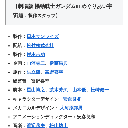
劇場版 機動戦士ガンダムIII めぐりあい宇
【
宙編
：製作スタッフ】
製作：
日本サンライズ
配給：
松竹株式会社
製作：
岸本吉功
企画：
山浦栄二
、
伊藤昌典
原作：
矢立肇
、
富野喜幸
総監督：富野喜幸
脚本：
星山博之
、
荒木芳久
、
山本優
、
松崎健一
キャラクターデザイン：
安彦良和
メカニカルデザイン：
大河原邦男
アニメーションディレクター：安彦良和
音楽：
渡辺岳夫
、
松山祐士