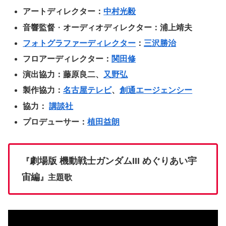
アートディレクター：
中村光毅
音響監督
・
オーディオディレクター：浦上靖夫
フォトグラファーディレクター
：
三沢勝治
フロアーディレクター：
関田修
演出協力：藤原良二、
又野弘
製作協力：
名古屋テレビ
、
創通エージェンシー
協力：
講談社
プロデューサー：
植田益朗
劇場版 機動戦士ガンダムIII めぐりあい宇
『
宙編
』主題歌