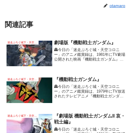
otamaro
関連記事
劇場版『機動戦士ガンダム』
迷走ぶろぐ城下・天空コロニー
🏯今日の「迷走ぶろぐ城・天空コロニ
ー」のアニメ鑑賞録は、1981年にTV劇場
公開された映画『機動戦士ガンダム』の
当時の劇場鑑賞、および配信先動画視聴
からの感想、考察などを投稿していま
す。
『機動戦士ガンダム』
迷走ぶろぐ城下・天空コロニー
🏯今日の「迷走ぶろぐ城・天空コロニ
ー」のアニメ鑑賞録は、1979年にTV放送
されたテレビアニメ『機動戦士ガンダ
ム』の初見TV放映視聴、および配信先動
画視聴からの感想、考察などを投稿して
います。
『劇場版 機動戦士ガンダムII 哀・
迷走ぶろぐ城下・天空コロニー
戦士編』
🏯今日の「迷走ぶろぐ城・天空コロニ