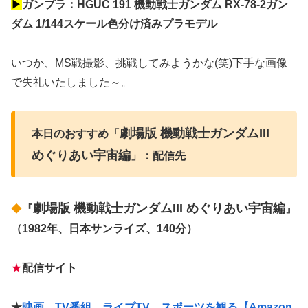
▶
ガンプラ：HGUC 191 機動戦士ガンダム RX-78-2ガン
ダム 1/144スケール色分け済みプラモデル
いつか、MS戦撮影、挑戦してみようかな(笑)下手な画像
で失礼いたしました～。
劇場版 機動戦士ガンダムIII
本日のおすすめ「
めぐりあい宇宙編
」：配信先
劇場版 機動戦士ガンダムIII めぐりあい宇宙編
◆
『
』
（1982年、日本サンライズ、140分）
★
配信サイト
★
映画、TV番組、ライブTV、スポーツを観る【Amazon