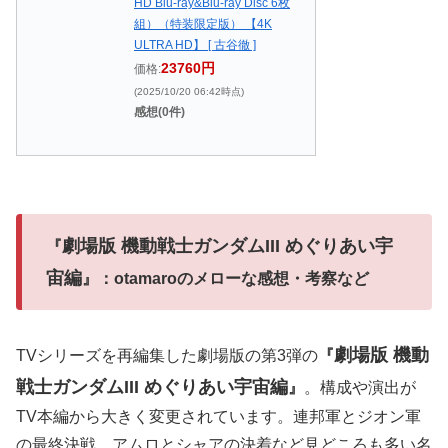
HD Blu-ray&Blu-ray Disc 6枚
組）（特装限定版） 【4K
ULTRA HD】 [ 古谷徹 ]
23760円
価格:
(2025/10/20 06:42時点)
感想(0件)
劇場版 機動戦士ガンダムIII めぐりあい宇
『
宙編
』：otamaroのメローな感想・考察など
劇場版 機動
TVシリーズを再編集した劇場版の第3弾の
『
戦士ガンダムIII めぐりあい宇宙編
』
。構成や演出が
TV本編から大きく変更されています。連邦軍とジオン軍
の最終決戦、アムロとシャアの決着など見どころも多い名