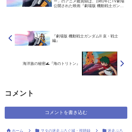
ー」のアニメ鑑賞録は、1981年にTV劇場
公開された映画『劇場版 機動戦士ガンダ
ムII 哀・戦士編』の当時の劇場鑑賞、お
よび配信先動画視聴からの感想、考察な
どを投稿しています。
『劇場版 機動戦士ガンダムII 哀・戦士
編』
海洋族の秘密🌊『海のトリトン』
コメント
コメントを書き込む
ホーム
ヲタの迷走ぶろぐ城・視聴録
迷走ぶろ