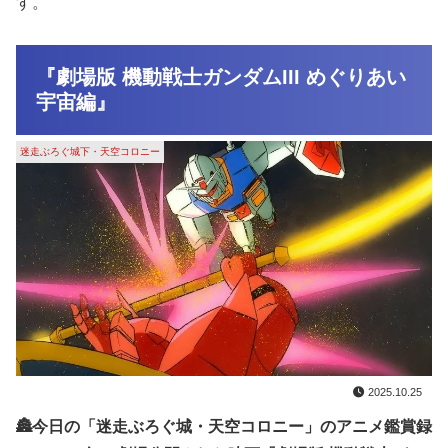
す。
『劇場版 機動戦士ガンダムIII めぐりあい
宇宙編』
迷走ぶろぐ城下・天空コロニー
2025.10.25
🏯今日の「迷走ぶろぐ城・天空コロニー」のアニメ鑑賞録