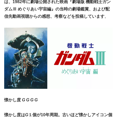
は、1982年に劇場公開された映画『劇場版 機動戦士ガン
ダムⅢ めぐりあい宇宙編』の当時の劇場鑑賞、および配
信先動画視聴からの感想、考察などを投稿しています
。
懐かし度
G G G G
懐かし度は
G
１個が10年周期。古いほど懐かしアイコン個